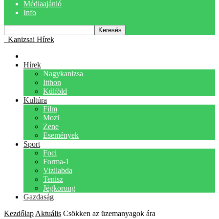
Médiaajánló
Info
Kanizsai Hírek
Hírek
Nagykanizsa
Itthon
Külföld
Kultúra
Film
Mozi
Zene
Események
Sport
Foci
Forma-1
Vizilabda
Tenisz
Jégkorong
Gazdaság
Kezdőlap
Aktuális
Csökken az üzemanyagok ára