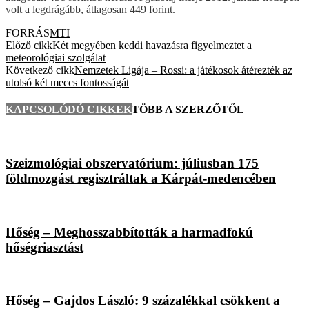
volt a legdrágább, átlagosan 449 forint.
FORRÁS
MTI
Előző cikk
Két megyében keddi havazásra figyelmeztet a
meteorológiai szolgálat
Következő cikk
Nemzetek Ligája – Rossi: a játékosok átérezték az
utolsó két meccs fontosságát
KAPCSOLÓDÓ CIKKEK
TÖBB A SZERZŐTŐL
Szeizmológiai obszervatórium: júliusban 175
földmozgást regisztráltak a Kárpát-medencében
Hőség – Meghosszabbították a harmadfokú
hőségriasztást
Hőség – Gajdos László: 9 százalékkal csökkent a