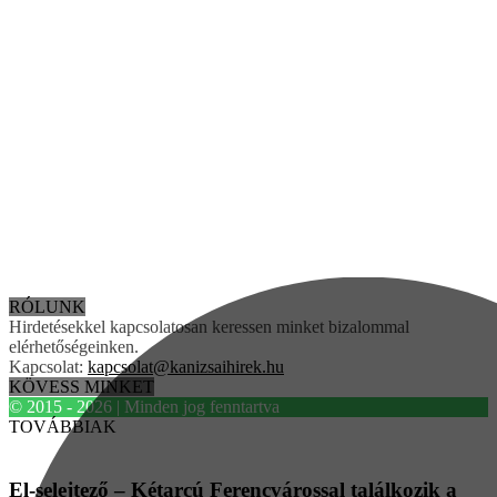
RÓLUNK
Hirdetésekkel kapcsolatosan keressen minket bizalommal
elérhetőségeinken.
Kapcsolat:
kapcsolat@kanizsaihirek.hu
KÖVESS MINKET
© 2015 - 2026 | Minden jog fenntartva
TOVÁBBIAK
El-selejtező – Kétarcú Ferencvárossal találkozik a