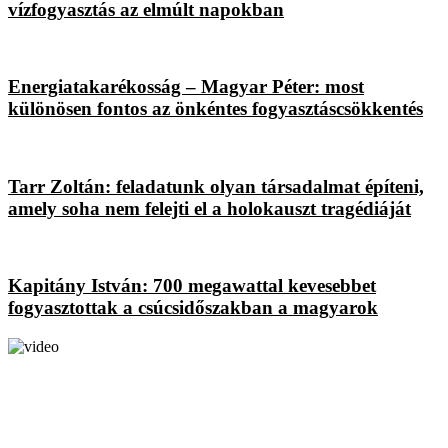
vízfogyasztás az elmúlt napokban
Energiatakarékosság – Magyar Péter: most
különösen fontos az önkéntes fogyasztáscsökkentés
Tarr Zoltán: feladatunk olyan társadalmat építeni,
amely soha nem felejti el a holokauszt tragédiáját
Kapitány István: 700 megawattal kevesebbet
fogyasztottak a csúcsidőszakban a magyarok