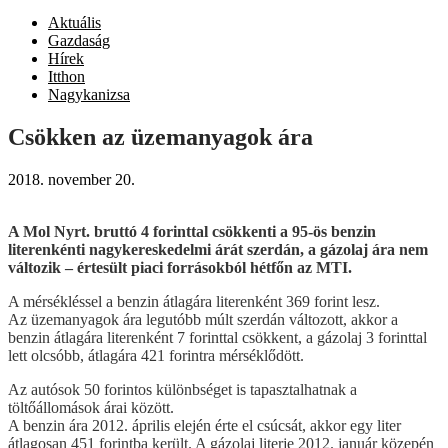
Aktuális
Gazdaság
Hírek
Itthon
Nagykanizsa
Csökken az üzemanyagok ára
2018. november 20.
A Mol Nyrt. bruttó 4 forinttal csökkenti a 95-ös benzin
literenkénti nagykereskedelmi árát szerdán, a gázolaj ára nem
változik – értesült piaci forrásokból hétfőn az MTI.
A mérsékléssel a benzin átlagára literenként 369 forint lesz.
Az üzemanyagok ára legutóbb múlt szerdán változott, akkor a
benzin átlagára literenként 7 forinttal csökkent, a gázolaj 3 forinttal
lett olcsóbb, átlagára 421 forintra mérséklődött.
Az autósok 50 forintos különbséget is tapasztalhatnak a
töltőállomások árai között.
A benzin ára 2012. április elején érte el csúcsát, akkor egy liter
átlagosan 451 forintba került. A gázolaj literje 2012. január közepén