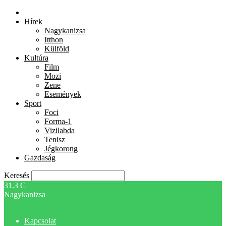
Hírek
Nagykanizsa
Itthon
Külföld
Kultúra
Film
Mozi
Zene
Események
Sport
Foci
Forma-1
Vizilabda
Tenisz
Jégkorong
Gazdaság
Keresés
31.3
C
Nagykanizsa
Kapcsolat